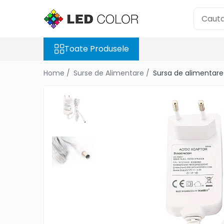
Toate Produsele
Toate Produsele
Banda Led SMD
Banda Led COB
Home /
Surse de Alimentare /
Sursa de alimentar
Neon Flex Led
Module Led
Surse de Alimentare
Control DMX
Controller Led
Accesorii Led
Cablu Banda Led
Senzori
Ecrane LED