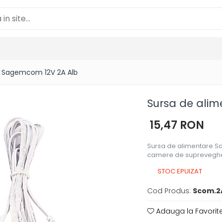
e Sagemcom 12V 2A Alb
Sursa de ali
15,47 RON
Sursa de alimentare 
camere de suprevegh
STOC EPUIZAT
Cod Produs:
Scom.2
Adauga la Favorit