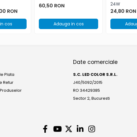
24W
60,50 RON
,00 RON
24,80 RON
in cos
Adauga in cos
Adaug
Date comerciale
e Plata
S.C. LED COLOR S.R.L.
de Retur
J40/5092/2015
 Produselor
RO 34429385
Sector 2, Bucuresti