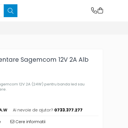
mentare Sagemcom 12V 2A Alb
Sagemcom 12V 2A (24W) pentru banda led sau
ere.
A.W
Ai nevoie de ajutor?
0733.377.277
e
Cere informatii