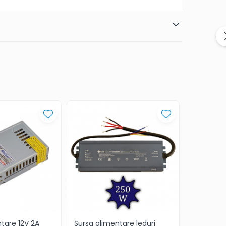
tare 12V 2A
Sursa alimentare leduri
Transform