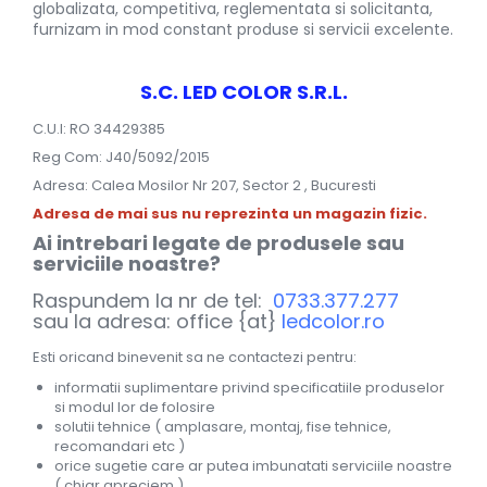
globalizata, competitiva, reglementata si solicitanta,
furnizam in mod constant produse si servicii excelente.
S.C. LED COLOR S.R.L.
C.U.I: RO 34429385
Reg Com: J40/5092/2015
Adresa: Calea Mosilor Nr 207, Sector 2 , Bucuresti
Adresa de mai sus nu reprezinta un magazin fizic.
Ai intrebari legate de produsele sau
serviciile noastre?
Raspundem la nr de tel:
0733.377.277
sau la adresa: office {at}
ledcolor.ro
Esti oricand binevenit sa ne contactezi pentru:
informatii suplimentare privind specificatiile produselor
si modul lor de folosire
solutii tehnice ( amplasare, montaj, fise tehnice,
recomandari etc )
orice sugetie care ar putea imbunatati serviciile noastre
( chiar apreciem )