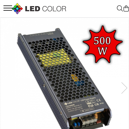
Accesorii Led
Cablu Banda Led
Senzori