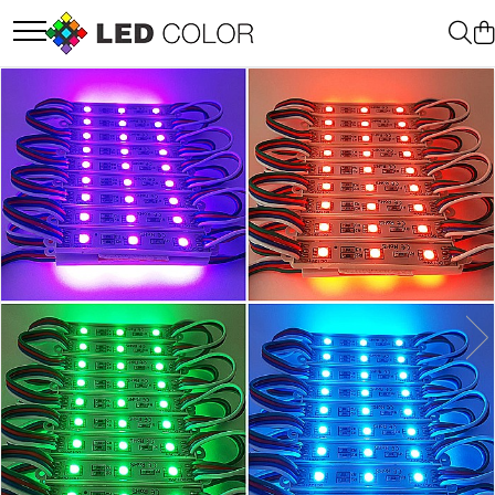
Accesorii Led
Cablu Banda Led
Senzori