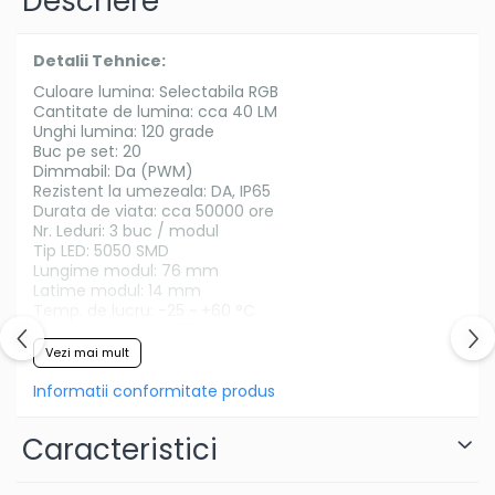
Descriere
Detalii Tehnice:
Culoare lumina: Selectabila RGB
Cantitate de lumina: cca 40 LM
Unghi lumina: 120 grade
Buc pe set: 20
Dimmabil: Da (PWM)
Rezistent la umezeala: DA, IP65
Durata de viata: cca 50000 ore
Nr. Leduri: 3 buc / modul
Tip LED: 5050 SMD
Lungime modul: 76 mm
Latime modul: 14 mm
Temp. de lucru: -25 ~ +60 °C
Consum modul: 0.75 Watt
Alimentare: 12V max
Vezi mai mult
Informatii conformitate produs
Caracteristici