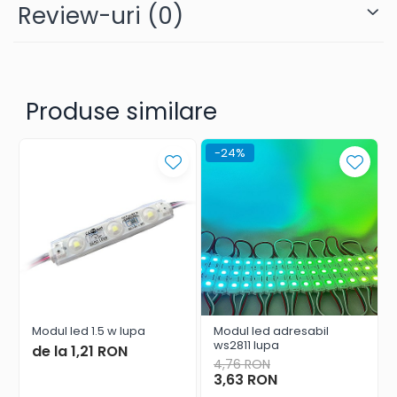
Review-uri
(0)
Produse similare
-24%
Modul led 1.5 w lupa
Modul led adresabil
ws2811 lupa
de la 1,21 RON
4,76 RON
3,63 RON