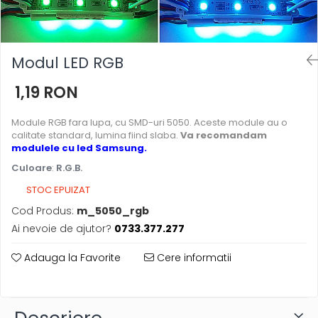
Modul LED RGB
1,19 RON
Module RGB fara lupa, cu SMD-uri 5050. Aceste module au o
calitate standard, lumina fiind slaba.
Va recomandam
modulele cu led Samsung.
Culoare
:
R.G.B.
STOC EPUIZAT
Cod Produs:
m_5050_rgb
Ai nevoie de ajutor?
0733.377.277
Adauga la Favorite
Cere informatii