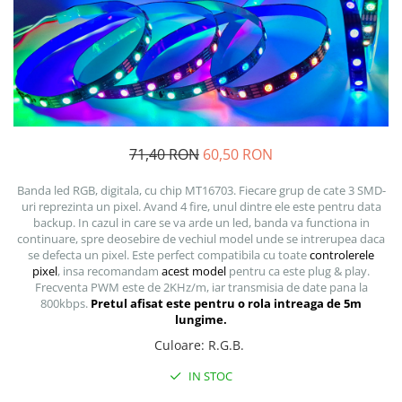
71,40 RON
60,50 RON
Banda led RGB, digitala, cu chip MT16703. Fiecare grup de cate 3 SMD-
uri reprezinta un pixel. Avand 4 fire, unul dintre ele este pentru data
backup. In cazul in care se va arde un led, banda va functiona in
continuare, spre deosebire de vechiul model unde se intrerupea daca
se defecta un pixel. Este perfect compatibila cu toate
controlerele
pixel
, insa recomandam
acest model
pentru ca este plug & play.
Frecventa PWM este de 2KHz/m, iar transmisia de date pana la
800kbps.
Pretul afisat este pentru o rola intreaga de 5m
lungime.
Culoare
:
R.G.B.
IN STOC