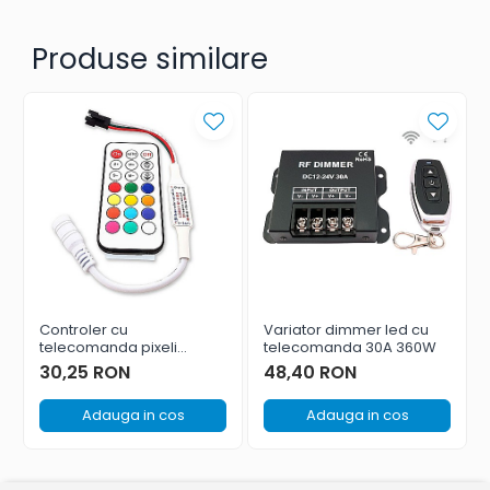
Produse similare
Controler cu
Variator dimmer led cu
telecomanda pixeli
telecomanda 30A 360W
WS2812
30,25 RON
48,40 RON
Adauga in cos
Adauga in cos