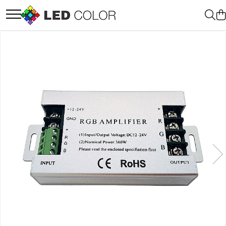
Accesorii Led
Cablu Banda Led
Senzori