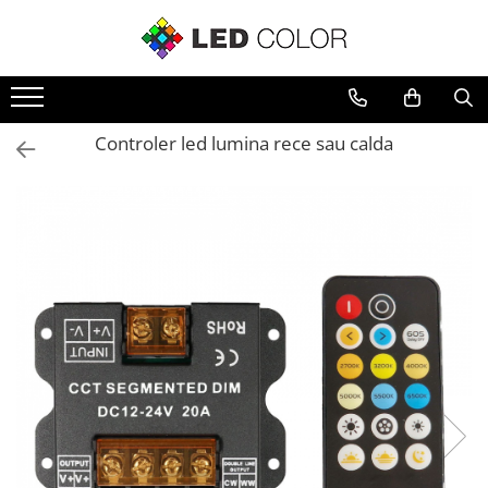
Accesorii Led
Cablu Banda Led
Senzori
Controler led lumina rece sau calda