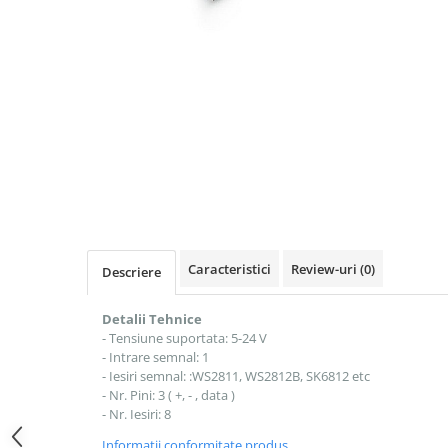
Caracteristici
Review-uri
(0)
Descriere
Detalii Tehnice
- Tensiune suportata: 5-24 V
- Intrare semnal: 1
- Iesiri semnal: :WS2811, WS2812B, SK6812 etc
- Nr. Pini: 3 ( +, - , data )
- Nr. Iesiri: 8
Informatii conformitate produs