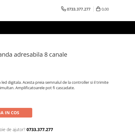
0733.377.277
0,00
anda adresabila 8 canale
led digitala. Acesta preia semnalul de la controller si il trimite
imultan. Amplificatoarele pot fi cascadate.
A IN COS
oie de ajutor?
0733.377.277