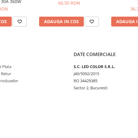
 30A 360W
60,50 RON
 RON
36,
COS
ADAUGA IN COS
ADAUGA I
DATE COMERCIALE
 Plata
S.C. LED COLOR S.R.L.
e Retur
J40/5092/2015
Produselor
RO 34429385
Sector 2, Bucuresti