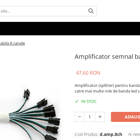
abila 8 canale
Amplificator semnal b
47,60 RON
Amplificator (splitter) pentru banda 
catre mai multe role de banda led s
IN STOC
ADAUG
Cod Produs:
d.amp.8ch
Ai nev