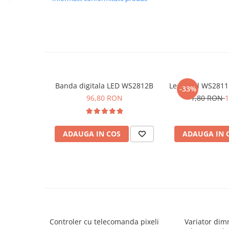
Banda digitala LED WS2812B
Led Pixel WS281
-33%
96,80 RON
1,80 RON
1
ADAUGA IN COS
ADAUGA IN 
Controler cu telecomanda pixeli
Variator dim