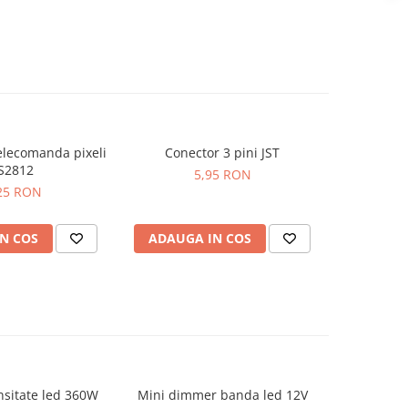
elecomanda pixeli
Conector 3 pini JST
S2812
5,95 RON
25 RON
N COS
ADAUGA IN COS
nsitate led 360W
Mini dimmer banda led 12V
Amplificat