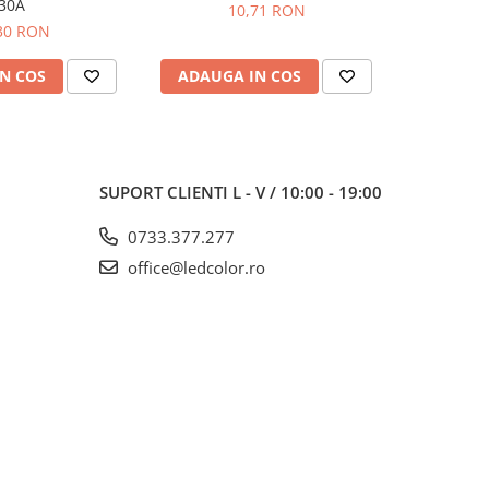
30A
10,71 RON
30 RON
N COS
ADAUGA IN COS
ADAUG
SUPORT CLIENTI
L - V / 10:00 - 19:00
0733.377.277
office@ledcolor.ro