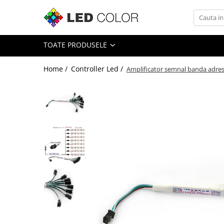
Toate Produsele
TOATE PRODUSELE
Banda Led SMD
Banda Led COB
Home /
Controller Led /
Amplificator semnal banda adres
Neon Flex Led
Module Led
Surse de Alimentare
Control DMX
Controller Led
Accesorii Led
Cablu Banda Led
Senzori
Ecrane LED