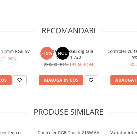
RECOMANDARI
1 12mm RGB 5V
Banda COB RGB digitala
Controler cu t
-19%
NOU
WS2811 720
W
,21 RON
238,00 RON
193,60 RON
30,
COS
ADAUGA IN COS
ADAUGA I
PRODUSE SIMILARE
mer led cu
Controler RGB Touch 216W 6A
Variator inte