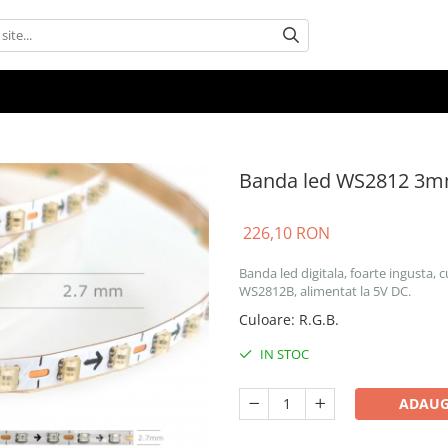
Banda led WS2812 3m
226,10 RON
Banda led digitala, foarte ingusta, c
WS2812B, alimentat la 5V DC.
Culoare
:
R.G.B.
IN STOC
ADAUG