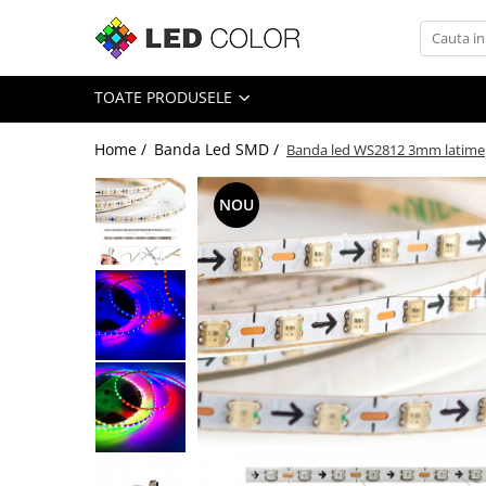
Toate Produsele
TOATE PRODUSELE
Banda Led SMD
Banda Led COB
Home /
Banda Led SMD /
Banda led WS2812 3mm latime
Neon Flex Led
Module Led
NOU
Surse de Alimentare
Control DMX
Controller Led
Accesorii Led
Cablu Banda Led
Senzori
Ecrane LED