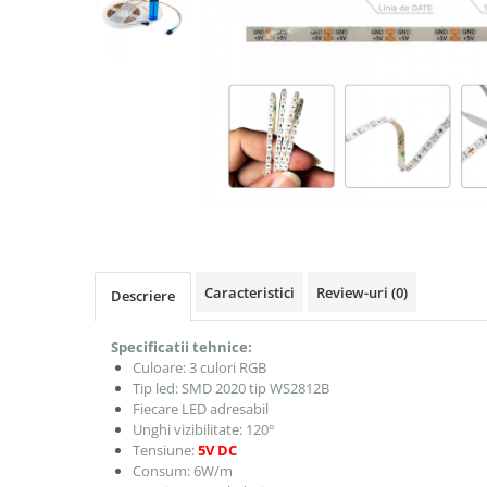
Caracteristici
Review-uri
(0)
Descriere
Specificatii tehnice:
Culoare: 3 culori RGB
Tip led: SMD 2020 tip WS2812B
Fiecare LED adresabil
Unghi vizibilitate: 120°
Tensiune:
5V DC
Consum: 6W/m