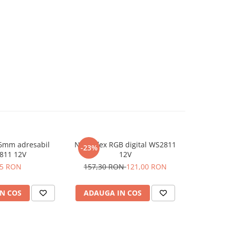
26mm adresabil
Neon flex RGB digital WS2811
-23%
811 12V
12V
05 RON
157,30 RON
121,00 RON
N COS
ADAUGA IN COS