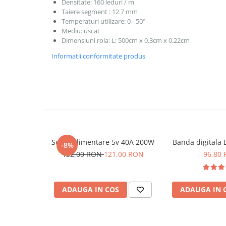
Densitate: 160 leduri / m
Taiere segment : 12.7 mm
Temperaturi utilizare: 0 - 50°
Mediu: uscat
Dimensiuni rola: L: 500cm x 0.3cm x 0.22cm
Informatii conformitate produs
Sursa alimentare 5v 40A 200W
Banda digitala
-8%
132,00 RON
121,00 RON
96,80
ADAUGA IN COS
ADAUGA IN 