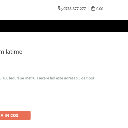
0733.377.277
0,00
m latime
u 160 leduri pe metru. Fiecare led este adresabil, de tipul
A IN COS