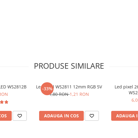
PRODUSE SIMILARE
 LED WS2812B
Led Pixel WS2811 12mm RGB 5V
Led pixel 
-33%
WS2
 RON
1,80 RON
1,21 RON
6,
COS
ADAUGA IN COS
ADAUGA I