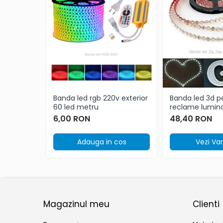
Banda led rgb 220v exterior
Banda led 3d p
60 led metru
reclame lumin
6,00 RON
48,40 RON
Adauga in cos
Vezi Va
Magazinul meu
Clienti