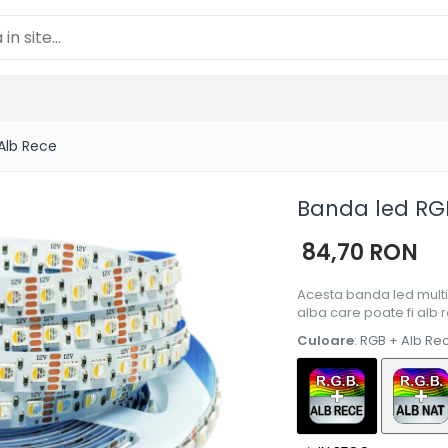
Alb Rece
Banda led RG
84,70 RON
Acesta banda led multi
alba care poate fi alb 
Culoare
: RGB + Alb Re