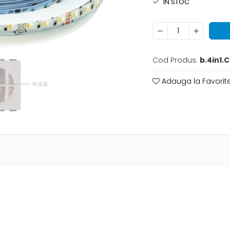
IN STOC
Cod Produs:
b.4in1.
Adauga la Favorit