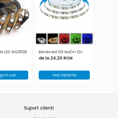
ala LED WS2812B
Banda led 120 led/m 12V
Banda le
de la 24,20 RON
36,30 R
a in cos
Vezi Variante
Ad
Suport clienti