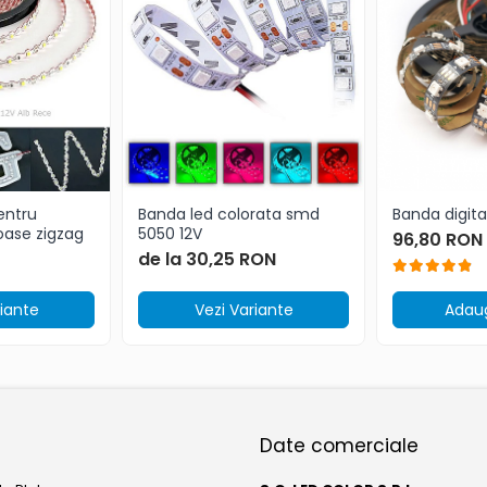
entru
Banda led colorata smd
Banda digit
oase zigzag
5050 12V
96,80 RON
de la 30,25 RON
riante
Vezi Variante
Adaug
Date comerciale