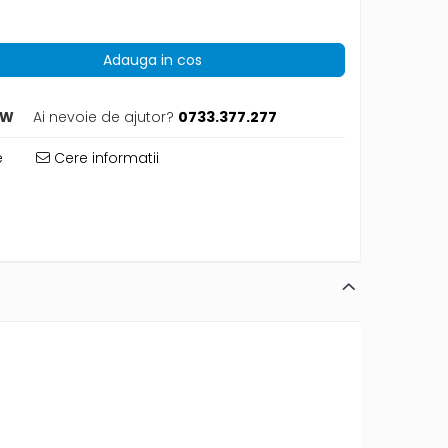
Adauga in cos
CW
Ai nevoie de ajutor?
0733.377.277
e
Cere informatii