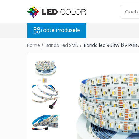
Toate Produsele
Toate Produsele
Banda Led SMD
Banda Led COB
Home /
Banda Led SMD /
Banda led RGBW 12V RGB 
Neon Flex Led
Module Led
Surse de Alimentare
Control DMX
Controller Led
Accesorii Led
Cablu Banda Led
Senzori
Ecrane LED