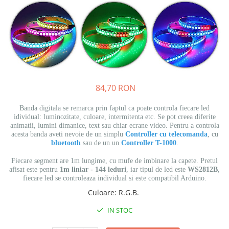
84,70 RON
Banda digitala se remarca prin faptul ca poate controla fiecare led
idividual: luminozitate, culoare, intermitenta etc. Se pot creea diferite
animatii, lumini dimanice, text sau chiar ecrane video. Pentru a controla
acesta banda aveti nevoie de un simplu
Controller cu telecomanda
, cu
bluetooth
sau de un un
Controller T-1000
.
Fiecare segment are 1m lungime, cu mufe de imbinare la capete. Pretul
afisat este pentru
1m liniar - 144 leduri
, iar tipul de led este
WS2812B
,
fiecare led se controleaza individual si este compatibil Arduino.
Culoare
:
R.G.B.
IN STOC