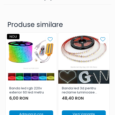
Produse similare
NOU
Banda led rgb 220v
Banda led 3d pentru
exterior 60 led metru
reclame luminoase
zigzag
6,00 RON
48,40 RON
Adauga in cos
Vezi Variante