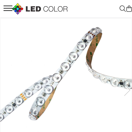
Accesorii Led
Cablu Banda Led
Senzori