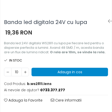
Banda led digitala 24V cu lupa
19,36 RON
Banda led 24V digitala WS2811 cu lupa pe fiecare led pentru o
dispersie perfecta a luminii. Avand 48 SMD / m, acesta banda
are un flux de lumina ridicat.
O rola are 10m, se vinde la rola.
IN STOC
Adauga in cos
Cod Produs:
b.ws2811.lens
Ai nevoie de ajutor?
0733.377.277
Adauga la Favorite
Cere informatii