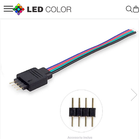
Accesorii Led
Cablu Banda Led
Senzori